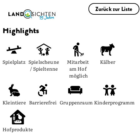
Zurück zur Liste
Highlights
Spielplatz
Spielscheune 
Mitarbeit 
Kälber
/ Spieltenne
am Hof 
möglich
Kleintiere
Barrierefrei
Gruppenraum
Kinderprogramm
Hofprodukte