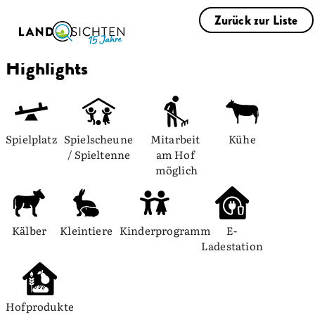
Zurück zur Liste
Highlights
Spielplatz
Spielscheune 
Mitarbeit 
Kühe
/ Spieltenne
am Hof 
möglich
Kälber
Kleintiere
Kinderprogramm
E-
Ladestation
Hofprodukte