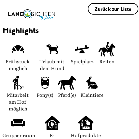
Zurück zur Liste
Highlights
Frühstück 
Urlaub mit 
Spielplatz
Reiten
möglich
dem Hund
Mitarbeit 
Pony(s)
Pferd(e)
Kleintiere
am Hof 
möglich
Gruppenraum
E-
Hofprodukte