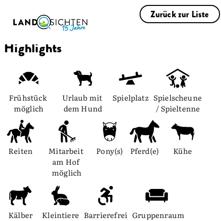
Zurück zur Liste
Highlights
Frühstück 
Urlaub mit 
Spielplatz
Spielscheune 
möglich
dem Hund
/ Spieltenne
Reiten
Mitarbeit 
Pony(s)
Pferd(e)
Kühe
am Hof 
möglich
Kälber
Kleintiere
Barrierefrei
Gruppenraum