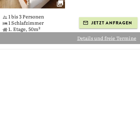
1 bis 3 Personen
1 Schlafzimmer
JETZT ANFRAGEN
1. Etage, 50m²
Details und freie Termine
Ferienwohnung
Sternenwagen
1 bis 2 Personen
JETZT ANFRAGEN
Erdgeschoss, 20m²
Details und freie Termine