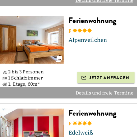
Ferienwohnung
F
Alpenveilchen
2 bis 3 Personen
1 Schlafzimmer
JETZT ANFRAGEN
1. Etage, 60m²
Details und freie Termine
Ferienwohnung
F
Edelweiß