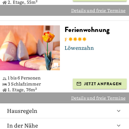
2. Etage, 55m²
Details und freie Termine
Ferienwohnung
F
Löwenzahn
1 bis 6 Personen
3 Schlafzimmer
JETZT ANFRAGEN
1. Etage, 76m²
Details und freie Termine
Hausregeln
In der Nähe