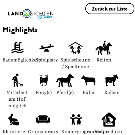
Zurück zur Liste
Highlights
Bademöglichkeit
Spielplatz
Spielscheune 
Reiten
/ Spieltenne
Mitarbeit 
Pony(s)
Pferd(e)
Kühe
Kälber
am Hof 
möglich
Kleintiere
Gruppenraum
Kinderprogramm
Hofprodukte