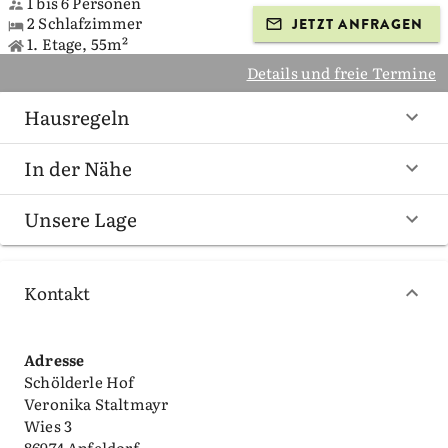
1 bis 6 Personen
2 Schlafzimmer
JETZT ANFRAGEN
1. Etage, 55m²
Details und freie Termine
Hausregeln
In der Nähe
Unsere Lage
Kontakt
Adresse
Schölderle Hof
Veronika Staltmayr
Wies 3
86974 Apfeldorf