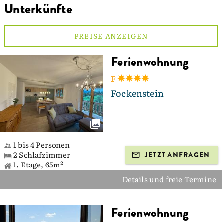
Unterkünfte
PREISE ANZEIGEN
Ferienwohnung
F
Fockenstein
1 bis 4 Personen
2 Schlafzimmer
JETZT ANFRAGEN
1. Etage, 65m²
Details und freie Termine
Ferienwohnung