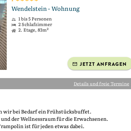
Wendelstein - Wohnung
1 bis 5 Personen
2 Schlafzimmer
2. Etage, 83m²
JETZT ANFRAGEN
Details und freie Termine
 wir bei Bedarf ein Frühstücksbuffet.
er und der Wellnessraum für die Erwachsenen.
mpolin ist für jeden etwas dabei.