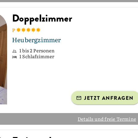
Doppelzimmer
P
Heubergzimmer
1 bis 2 Personen
1 Schlafzimmer
JETZT ANFRAGEN
Details und freie Termine