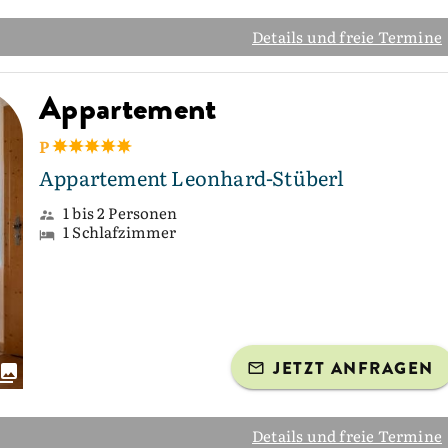
Details und freie Termine
Appartement
P
Appartement Leonhard-Stüberl
1 bis 2 Personen
1 Schlafzimmer
JETZT ANFRAGEN
Details und freie Termine