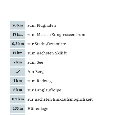
zum Flughafen
70 km
zum Messe-/Kongresszentrum
17 km
zur Stadt-/Ortsmitte
0,2 km
zum nächsten Skliift
17 km
zum See
2 km
Am Berg
zum Radweg
1 km
zur Langlaufloipe
6 km
zur nächsten Einkaufsmöglichkeit
0,2 km
Höhenlage
465 m