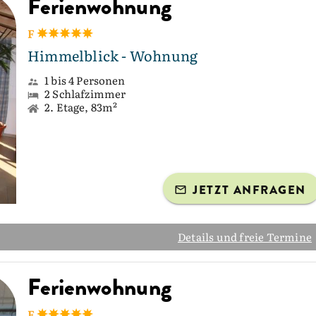
Ferienwohnung
F
Himmelblick - Wohnung
1 bis 4 Personen
2 Schlafzimmer
2. Etage, 83m²
JETZT ANFRAGEN
Details und freie Termine
Ferienwohnung
F