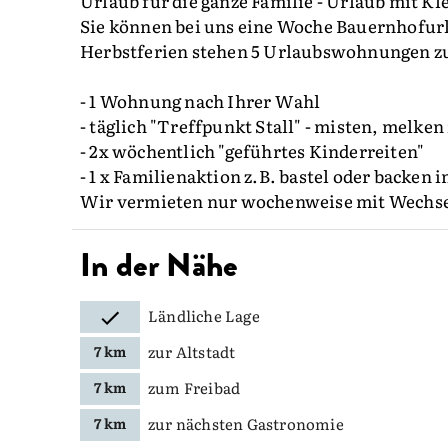
Urlaub für die ganze Familie - Urlaub mit Kl
Sie können bei uns eine Woche Bauernhofurl
Herbstferien stehen 5 Urlaubswohnungen zu
- 1 Wohnung nach Ihrer Wahl
- täglich "Treffpunkt Stall" - misten, melken
- 2x wöchentlich "geführtes Kinderreiten"
- 1 x Familienaktion z.B. bastel oder backen
Wir vermieten nur wochenweise mit Wechse
In der Nähe
Ländliche Lage
zur Altstadt
7 km
zum Freibad
7 km
zur nächsten Gastronomie
7 km