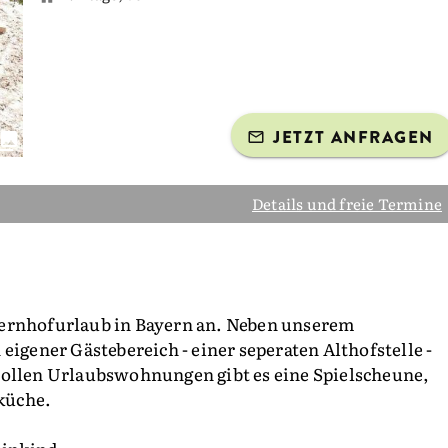
JETZT ANFRAGEN
Details und freie Termine
uernhofurlaub in Bayern an. Neben unserem
eigener Gästebereich - einer seperaten Althofstelle -
tollen Urlaubswohnungen gibt es eine Spielscheune,
küche.