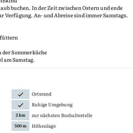
einkind
aub buchen. In der Zeit zwischen Ostern und ende
r Verfügung. An- und Abreise sind immer Samstags.
 füttern
 in der Sommerküche
l am Samstag.
Ortsrand
Ruhige Umgebung
zur nächsten Bushaltestelle
2 km
Höhenlage
500 m