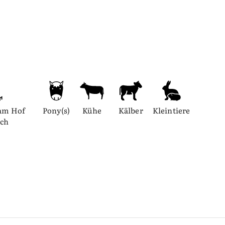
am Hof 
Pony(s)
Kühe
Kälber
Kleintiere
ich