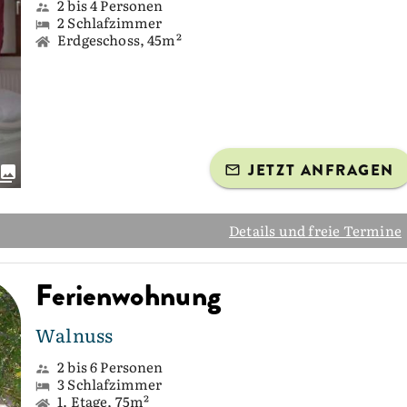
2 bis 4 Personen
2 Schlafzimmer
Erdgeschoss, 45m²
JETZT ANFRAGEN
Details und freie Termine
Ferienwohnung
Walnuss
2 bis 6 Personen
3 Schlafzimmer
1. Etage, 75m²