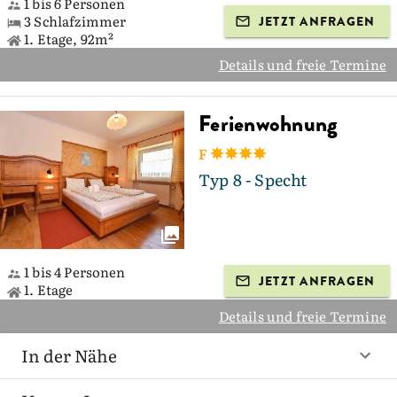
1 bis 6 Personen
3 Schlafzimmer
JETZT ANFRAGEN
1. Etage, 92m²
Details und freie Termine
Ferienwohnung
F
Typ 8 - Specht
1 bis 4 Personen
JETZT ANFRAGEN
1. Etage
Details und freie Termine
In der Nähe