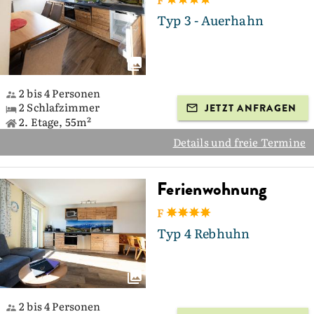
Typ 3 - Auerhahn
2 bis 4 Personen
2 Schlafzimmer
JETZT ANFRAGEN
2. Etage, 55m²
Details und freie Termine
Ferienwohnung
F
Typ 4 Rebhuhn
2 bis 4 Personen