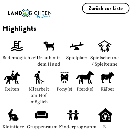
Zurück zur Liste
Highlights
Bademöglichkeit
Urlaub mit 
Spielplatz
Spielscheune 
dem Hund
/ Spieltenne
Reiten
Mitarbeit 
Pony(s)
Pferd(e)
Kälber
am Hof 
möglich
Kleintiere
Gruppenraum
Kinderprogramm
E-