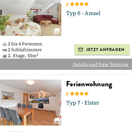
F
Typ 6 - Amsel
2 bis 4 Personen
2 Schlafzimmer
JETZT ANFRAGEN
2. Etage, 55m²
Details und freie Termine
Ferienwohnung
F
Typ 7 - Elster