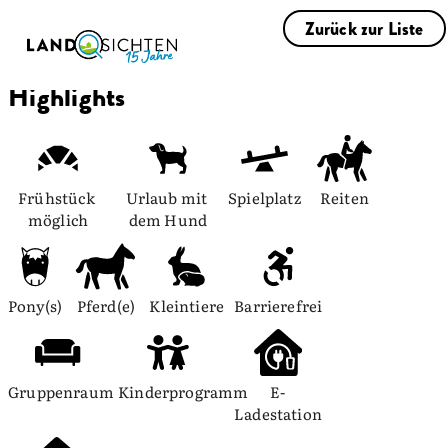
Zurück zur Liste
Highlights
Frühstück 
Urlaub mit 
Spielplatz
Reiten
möglich
dem Hund
Pony(s)
Pferd(e)
Kleintiere
Barrierefrei
Gruppenraum
Kinderprogramm
E-
Ladestation