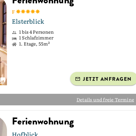
Ferienwohnung
F
Elsterblick
1 bis 4 Personen
1 Schlafzimmer
1. Etage, 55m²
JETZT ANFRAGEN
Details und freie Termine
Ferienwohnung
Hofblick