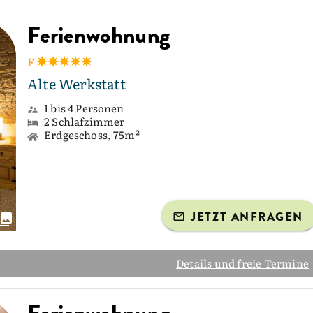
Ferienwohnung
F
Alte Werkstatt
1 bis 4 Personen
2 Schlafzimmer
Erdgeschoss, 75m²
JETZT ANFRAGEN
Details und freie Termine