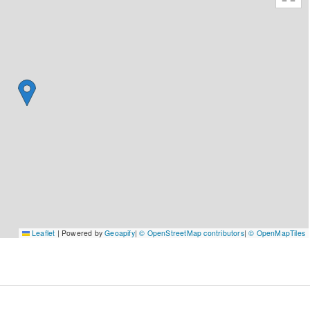
Leaflet
|
Powered by
Geoapify
|
© OpenStreetMap contributors
|
© OpenMapTiles