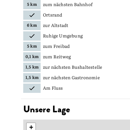
zum nächsten Bahnhof
5 km
Ortsrand
zur Altstadt
6 km
Ruhige Umgebung
zum Freibad
5 km
zum Reitweg
0,1 km
zur nächsten Bushaltestelle
1,5 km
zur nächsten Gastronomie
1,5 km
Am Fluss
Unsere Lage
+