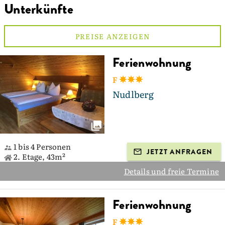
Unterkünfte
PREISE ANZEIGEN
Ferienwohnung
F
Nudlberg
1 bis 4 Personen
JETZT ANFRAGEN
2. Etage, 43m²
Details und freie Termine
Ferienwohnung
F