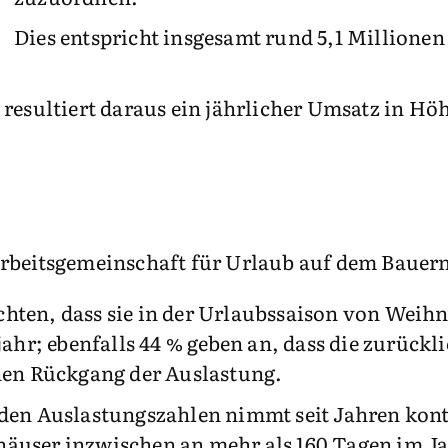
Dies entspricht insgesamt rund 5,1 Millionen
esultiert daraus ein jährlicher Umsatz in Höh
arbeitsgemeinschaft für Urlaub auf dem Bauer
ten, dass sie in der Urlaubssaison von Weihna
jahr; ebenfalls 44 % geben an, dass die zurückl
inen Rückgang der Auslastung.
den Auslastungszahlen nimmt seit Jahren kontin
äuser inzwischen an mehr als 160 Tagen im Ja