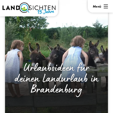
Menü
Urlaubsideen für
deinen Landurlaub in
Brandenburg