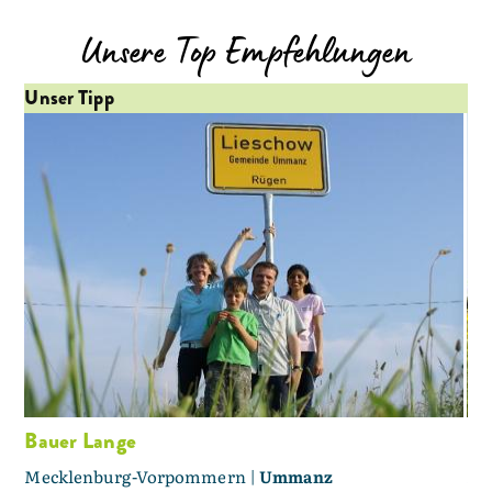
Unsere Top Empfehlungen
Unser Tipp
Un
Bauer Lange
Ho
Mecklenburg-Vorpommern |
Ummanz
Me