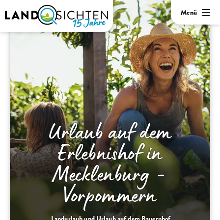
Menü
Urlaub auf dem
Erlebnishof in
Mecklenburg -
Vorpommern
Landurlaub und Urlaub auf dem Bauernhof