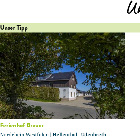
U
Unser Tipp
Ferienhof Breuer
Nordrhein-Westfalen |
Hellenthal - Udenbreth