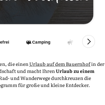
efrei
Camping
Reiterhof
en, die einen
Urlaub auf dem Bauernhof
in der
andschaft und macht Ihren
Urlaub zu einem
 Rad- und Wanderwege durchkreuzen die
ogramm für große und kleine Entdecker.