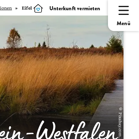
Unterkunft vermieten
ionen
Eifel
Menü
© Pixabay.com,
hein-Westfalen