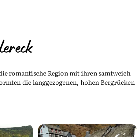
dereck
t die romantische Region mit ihren samtweich
formten die langgezogenen, hohen Bergrücken