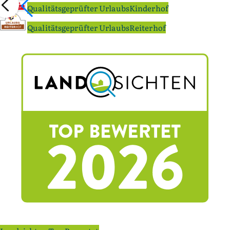
Qualitätsgeprüfter UrlaubsKinderhof
Qualitätsgeprüfter UrlaubsReiterhof