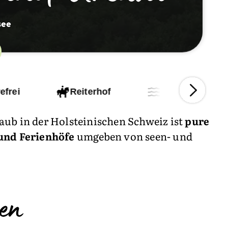
see
efrei
Reiterhof
Am Wasser
aub in der Holsteinischen Schweiz ist
pure
und Ferienhöfe
umgeben von seen- und
en