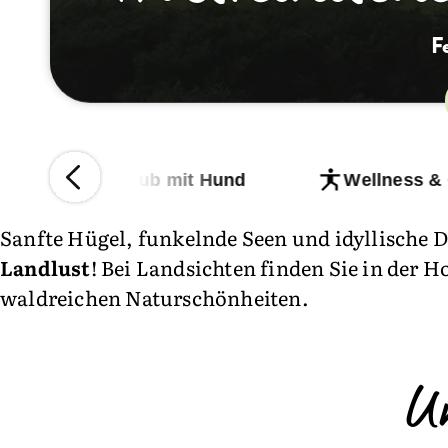
Fe
n
Urlaub mit Hund
Wellness &
Sanfte Hügel, funkelnde Seen und idyllische 
Landlust
! Bei Landsichten finden Sie in der 
waldreichen Naturschönheiten.
U