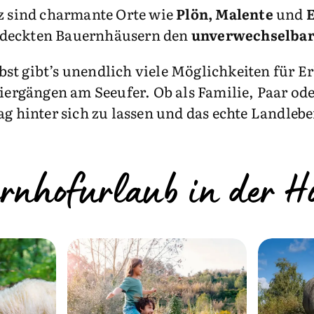
iz sind charmante Orte wie
Plön, Malente
und
edeckten Bauernhäusern den
unverwechselbar
st gibt’s unendlich viele Möglichkeiten für 
ziergängen am Seeufer. Ob als Familie, Paar od
ag hinter sich zu lassen und das echte Landleb
nhofurlaub in der Ho