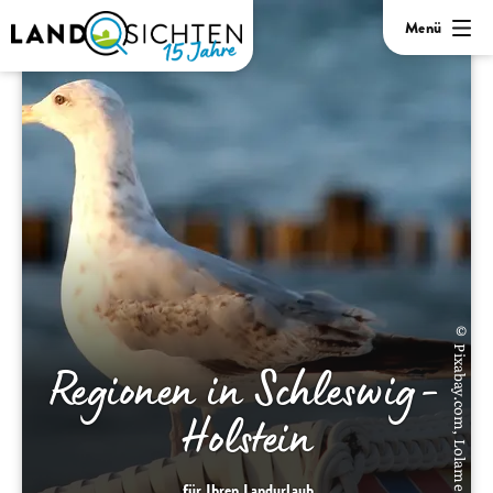
Menü
© Pixabay.com, Lolame
Regionen in Schleswig-
Holstein
für Ihren Landurlaub