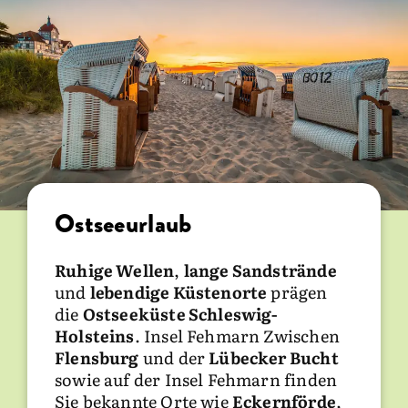
Ostseeurlaub
​​​​​​​Nordseeurlaub
​​​​​​​Urlaub im Binnenland
Ruhige Wellen
An der
Zwischen Nordsee und Ostsee liegen
Westküste Schleswig-
,
lange Sandstrände
und
Holsteins
ruhigere Regionen
lebendige Küstenorte
erwartet Sie ein
mit
Seen
prägen
,
die
naturgeprägter Küstenraum mit
Wäldern
Ostseeküste Schleswig-
und
kleineren Städten
. Die
Holsteins
Wattenmeer, Deichen
Holsteinische Schweiz
. Insel Fehmarn Zwischen
und
rund um
weitem
Flensburg
Horizont
Plön
und
. Die Regionen
Eutin
und der
, das
Lübecker Bucht
Herzogtum
sowie auf der Insel Fehmarn finden
Nordfriesland
Lauenburg
mit
und
Mölln und Ratzeburg
Dithmarschen
Sie bekannte Orte wie
prägen die Nordsee maßgeblich. Von
sowie
Stormarn
bieten
Eckernförde
naturnahe
,