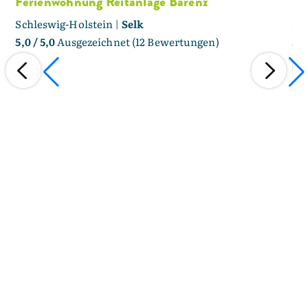
Ferienwohnung Reitanlage Bärenz
Bü
Schleswig-Holstein |
Selk
Sc
5,0
/ 5,0
Ausgezeichnet (12 Bewertungen)
5,0