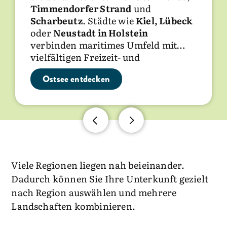
Timmendorfer Strand
der
Landschaften
Insel Sylt
über
und kulturelle
St. Peter-Ording
und
Scharbeutz
und
Vielfalt. Diese Regionen eignen sich
Büsum
bis nach
. Städte wie
Husum
Kiel, Lübeck
und
oder
Brunsbüttel
für einen Aufenthalt abseits der
Neustadt in Holstein
erstrecken sich typische
verbinden maritimes Umfeld mit
Nordseeorte. Auch Inseln und
Küsten mit Fokus auf
Erholung und
vielfältigen Freizeit- und
Halligen wie
Bewegung in der Natur.
Amrum
,
Föhr
oder die
Kulturangeboten.
Hallig Hooge
gehören zur Region.
Ostsee entdecken
Nordsee entdecken
Binnenland entdecken
Aktivitäten wie
Wattwanderungen
,
Küstenradwege
oder
Hafenbesuche
bestimmen den Aufenthalt.
Viele Regionen liegen nah beieinander.
Dadurch können Sie Ihre Unterkunft gezielt
nach Region auswählen und mehrere
Landschaften kombinieren.