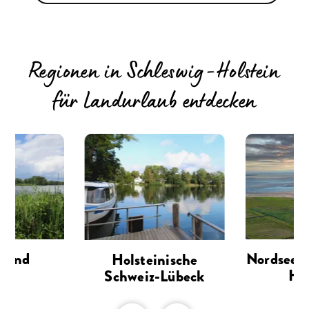
Regionen in Schleswig-Holstein
für Landurlaub entdecken
nland
Nordsee i
Holsteinische
Hol
Schweiz-Lübeck