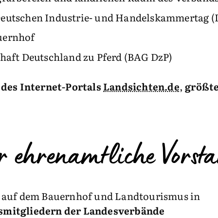
Deutschen Industrie- und Handelskammertag 
uernhof
chaft Deutschland zu Pferd (BAG DzP)
 des Internet-Portals
Landsichten.de
,
größte
r ehrenamtliche Vorst
b auf dem Bauernhof und Landtourismus in
smitgliedern der Landesverbände