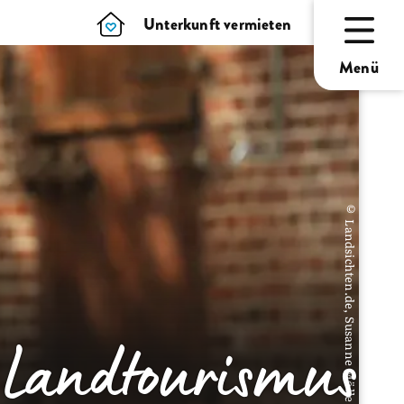
Unterkunft vermieten
Menü
© Landsichten.de, Susanne Mölle
Landtourismus