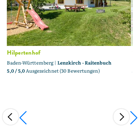
Hilpertenhof
Sc
Baden-Württemberg |
Lenzkirch - Raitenbuch
Ba
5,0
/ 5,0
Ausgezeichnet (30 Bewertungen)
5,0