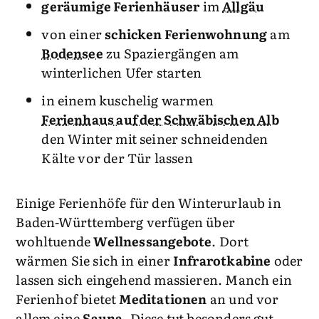
geräumige Ferienhäuser
im
Allgäu
von einer
schicken Ferienwohnung
am
Bodensee
zu Spaziergängen am
winterlichen Ufer starten
in einem kuschelig warmen
Ferienhaus auf der Schwäbischen Alb
den Winter mit seiner schneidenden
Kälte vor der Tür lassen
Einige Ferienhöfe für den Winterurlaub in
Baden-Württemberg verfügen über
wohltuende
Wellnessangebote
. Dort
wärmen Sie sich in einer
Infrarotkabine
oder
lassen sich eingehend massieren. Manch ein
Ferienhof bietet
Meditationen
an und vor
allem eine
Sauna
. Diese tut besonders gut,