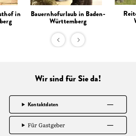
einzigartiger Beleuchtung, den
Weihnachtsmarkt in der
Reit
thof in
Bauernhofurlaub in Baden-
Ravennaschlucht
, die
berg
Württemberg
Schlittenhunderennen in
Todtmoos
. Ob mit oder ohne
Schnee: Beginnen Sie das neue Jahr
mit einem unvergesslichen Urlaub!
Wir sind für Sie da!
Kontaktdaten
Für Gastgeber