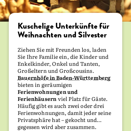
Kuschelige Unterkünfte für
Buntes Brauchtum in
Weihnachten und Silvester
Baden-Württemberg
Ziehen Sie mit Freunden los, laden
Fasching in Rottweil
,
Fasnet in
Sie Ihre Familie ein, die Kinder und
Villingen
,
Fastnacht in Waldkirch
–
Enkelkinder, Onkel und Tanten,
Sie kennen es vielleicht auch unter
Großeltern und Großcousins.
dem Namen Karneval. Wie auch
Bauernhöfe in Baden-Württemberg
immer Sie es nennen: Die närrische
bieten in geräumigen
Zeit wird in Baden-Württemberg
Ferienwohnungen und
besonders ausgelassen gefeiert. Von
Ferienhäusern
Januar bis häufig in den März
viel Platz für Gäste.
Häufig gibt es auch zwei oder drei
hinein, zeigt sich der Brauch in all
Ferienwohnungen, damit jeder seine
seinen unterschiedlichen Facetten.
Privatsphäre hat – gekocht und
Hier gibt es ein
Narrengericht
, dort
gegessen wird aber zusammen.
eine lässige
Büttenrede
, mal gibt es