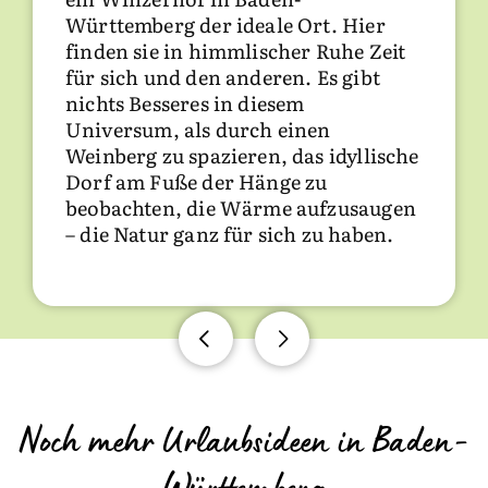
Weingut
ein. Das saisonale Winzer-
Württemberg der ideale Ort. Hier
Restaurant heißt in Baden
finden sie in himmlischer Ruhe Zeit
Kranzwirtschaft
und in
für sich und den anderen. Es gibt
Württemberg
Besenwirtschaft
. Hier
nichts Besseres in diesem
genießen Sie Wein und regionale
Universum, als durch einen
Spezialitäten. Vielleicht findet
Weinberg zu spazieren, das idyllische
während Ihres Urlaubs ein
Weinfest
Dorf am Fuße der Hänge zu
statt. Das ist ein Erlebnis!
beobachten, die Wärme aufzusaugen
– die Natur ganz für sich zu haben.
Auf den Winzerhöfen finden Sie
moderne Ferienwohnungen
, in
denen Sie sich wie daheim fühlen.
Manch ein
Winzerhof am Bodensee
,
im
Taubertal
, im
Markgräflerland
oder in einer anderen
Ferienregion des Landes
bietet für
Noch mehr Urlaubsideen in Baden-
seine Gäste ganz besondere
Schlafmöglichkeiten an, wie etwa
Schlafen im Weinfass
. Gerade für