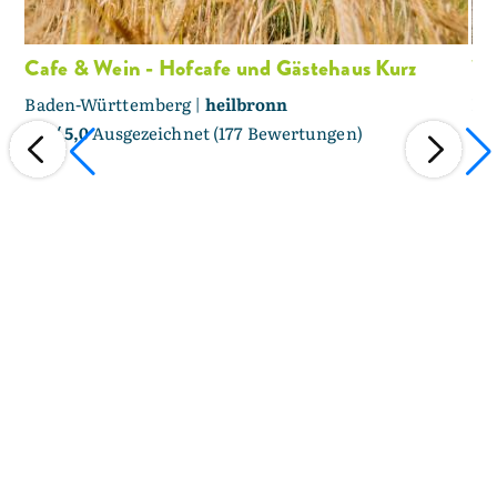
Cafe & Wein - Hofcafe und Gästehaus Kurz
Wi
Baden-Württemberg |
heilbronn
Ba
4,7
/ 5,0
Ausgezeichnet (177 Bewertungen)