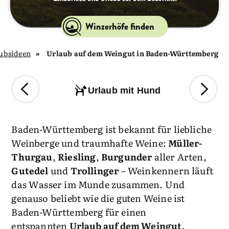
Winzerhöfe finden
ubsideen
Urlaub auf dem Weingut in Baden-Württemberg
Urlaub mit Hund
Baden-Württemberg ist bekannt für liebliche
Weinberge und traumhafte Weine:
Müller-
Thurgau
,
Riesling
,
Burgunder
aller Arten,
Gutedel
und
Trollinger
– Weinkennern läuft
das Wasser im Munde zusammen. Und
genauso beliebt wie die guten Weine ist
Baden-Württemberg für einen
entspannten
Urlaub auf dem Weingut.