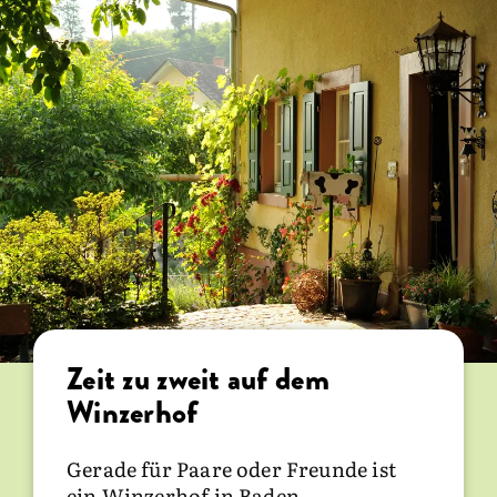
Erlebnis Weingut in Baden-
Zeit zu zweit auf dem
Württemberg
Winzerhof
Kehren Sie in den Sommermonaten
Gerade für Paare oder Freunde ist
in die urigen
Wirtschaften auf dem
ein Winzerhof in Baden-