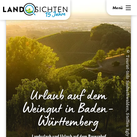
Menü
© Tourist-Info Sasbachwalden, Steffen Egly
Urlaub auf dem
Weingut in Baden-
Württemberg
Landurlaub und Urlaub auf dem Bauernhof