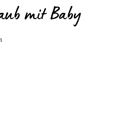
rlaub mit Baby
n