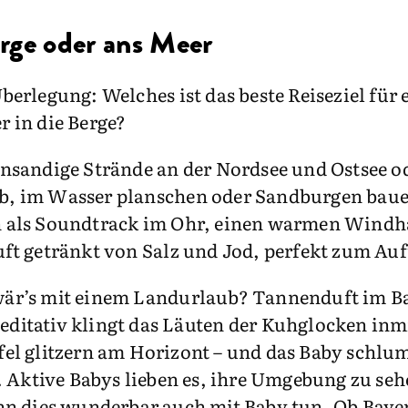
erge oder ans Meer
Überlegung: Welches ist das beste Reiseziel fü
r in die Berge?
insandige Strände an der Nordsee und Ostsee 
b, im Wasser planschen oder Sandburgen baue
n als Soundtrack im Ohr, einen warmen Windha
uft getränkt von Salz und Jod, perfekt zum A
wär’s mit einem Landurlaub? Tannenduft im B
ditativ klingt das Läuten der Kuhglocken inmi
el glitzern am Horizont – und das Baby schlu
 Aktive Babys lieben es, ihre Umgebung zu seh
nn dies wunderbar auch mit Baby tun. Ob Bay