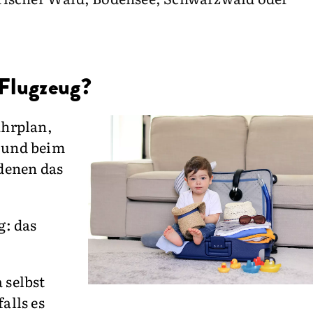
 Flugzeug?
ahrplan,
n und beim
 denen das
g: das
 selbst
alls es