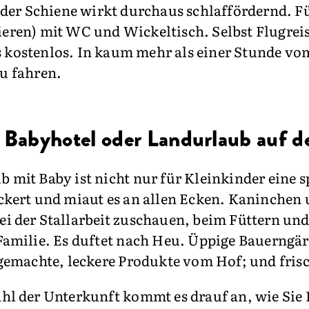
der Schiene wirkt durchaus schlaffördernd. Fü
vieren) mit WC und Wickeltisch. Selbst Flugrei
es kostenlos. In kaum mehr als einer Stunde v
zu fahren.
 Babyhotel oder Landurlaub auf 
 mit Baby ist nicht nur für Kleinkinder ein
ckert und miaut es an allen Ecken. Kaninchen 
i der Stallarbeit zuschauen, beim Füttern und
Familie. Es duftet nach Heu. Üppige Bauerngär
t gemachte, leckere Produkte vom Hof; und fris
hl der Unterkunft kommt es drauf an, wie Sie