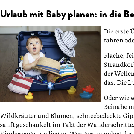
Urlaub mit Baby planen: in die B
Die erste 
fahren ode
Flache, fe
Strandkor
der Welle
das. Die L
Oder wie 
Beinahe me
Wildkräuter und Blumen, schneebedeckte Gipf
sanft geschaukelt im Takt der Wanderschritte.
Kinderwagen zu liegen. Wer gern wandert, ka