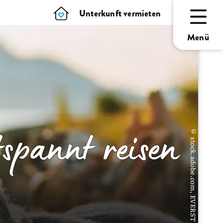
Unterkunft vermieten
Menü
spannt reisen
© stock.adobe.com, EVERST