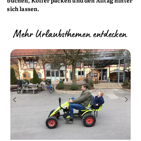
buchen, Koffer packen und den Alltag hinter
sich lassen.
Mehr Urlaubsthemen entdecken
U