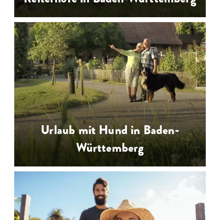
Urlaub auf dem Reiterhof Baden-
Württemberg am Bodensee, im
Schwarzwald, Odenwald & Allgäu:
Reitunterricht, Ponyreiten, Ausreiten
…
Urlaub mit Hund in Baden-
Württemberg
Urlaub mit dem Hund in Baden-
Württemberg in den Regionen