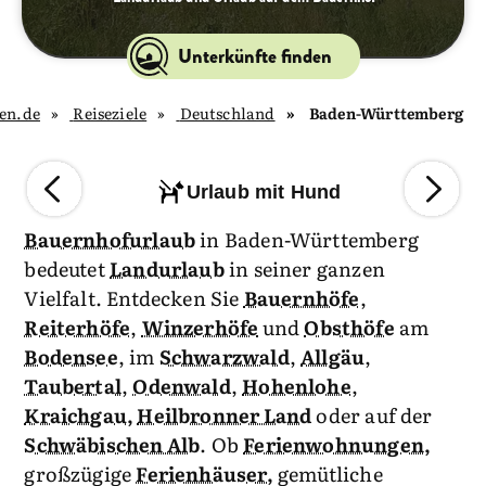
Unterkünfte finden
en.de
Reiseziele
Deutschland
Baden-Württemberg
Urlaub mit Hund
Bauernhofurlaub
in Baden-Württemberg
bedeutet
Landurlaub
in seiner ganzen
Vielfalt. Entdecken Sie
Bauernhöfe
,
Reiterhöfe
,
Winzerhöfe
und
Obsthöfe
am
Bodensee
, im
Schwarzwald
,
Allgäu
,
Taubertal
,
Odenwald
,
Hohenlohe
,
Kraichgau
,
Heilbronner Land
oder auf der
Schwäbischen Alb
. Ob
Ferienwohnungen,
großzügige
Ferienhäuser,
gemütliche