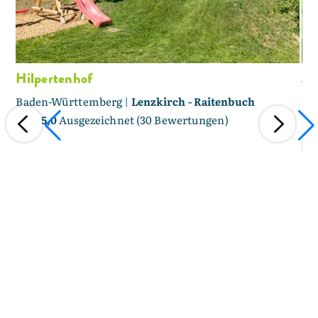
Hilpertenhof
Ju
Baden-Württemberg |
Lenzkirch - Raitenbuch
Ba
5,0
/ 5,0
Ausgezeichnet (30 Bewertungen)
5,0