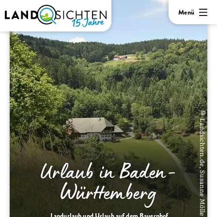
Menü
© Landsichten.de, Susanne Mölle
Urlaub in Baden-
Württemberg
Landurlaub und Urlaub auf dem Bauernhof