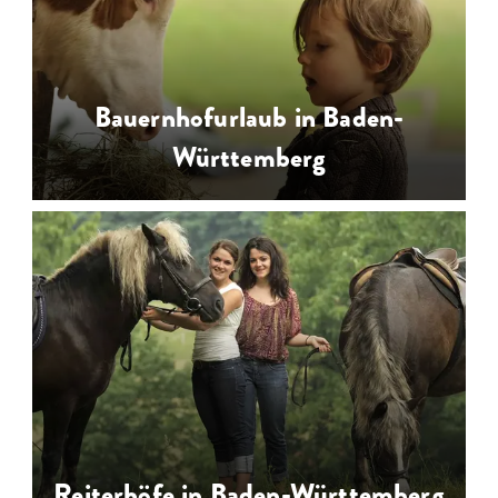
Bauernhofurlaub in Baden-
Württemberg
Urlaub auf dem Bauernhof &
Bauernhofferien in Baden-
Württemberg für die Familie von
Schwarzwald bis Bodensee,
Taubertal bis Odenwald und Allgäu
…
Reiterhöfe in Baden-Württemberg