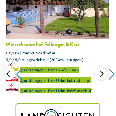
Winzerbauernhof Felbinger & Karr
Fe
Bayern |
Markt Nordheim
Ba
5,0
/ 5,0
Ausgezeichnet (20 Bewertungen)
5,0
Qualitätsgeprüfter LandUrlaub
Qualitätsgeprüfter UrlaubsKinderhof
Qualitätsgeprüfter UrlaubsWinzerhof