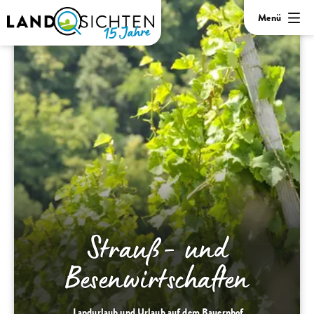
Menü
Strauß- und
Besenwirtschaften
Landurlaub und Urlaub auf dem Bauernhof