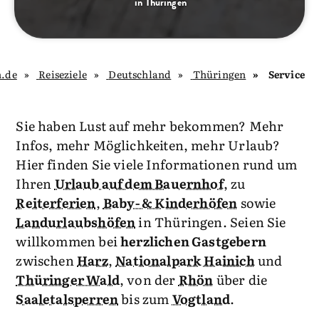
in Thüringen
n.de
Reiseziele
Deutschland
Thüringen
Service
Sie haben Lust auf mehr bekommen? Mehr
Infos, mehr Möglichkeiten, mehr Urlaub?
Hier finden Sie viele Informationen rund um
Ihren
Urlaub auf dem Bauernhof
, zu
Reiterferien
,
Baby- & Kinderhöfen
sowie
Landurlaubshöfen
in Thüringen. Seien Sie
willkommen bei
herzlichen Gastgebern
zwischen
Harz
,
Nationalpark Hainich
und
Thüringer Wald
, von der
Rhön
über die
Saaletalsperren
bis zum
Vogtland
.