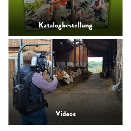
Katalogbestellung
Broschüren und Urlaubsplaner für
Ihren Bauernhofurlaub und
Landurlaub in Thüringen bestellen
oder online darin blättern.
…
Videos