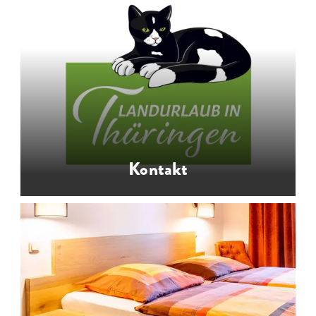
Bauern- und Landurlaub in
Thüringen in Szene gesetzt:
Imagefilme mit vielfältigen
Urlaubserlebnissen auf dem Land -
anschauen und eintauchen
…
Kontakt
Ihr Ansprechpartner für Urlaub auf
dem Bauernhof und Landurlaub in
Thüringen auf Landsichten.de