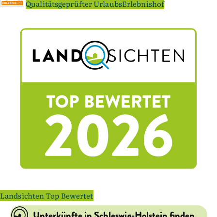
Qualitätsgeprüfter UrlaubsErlebnishof
Landsichten Top Bewertet
Unterkünfte in Schleswig-Holstein finden