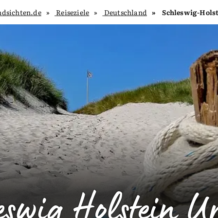
ndsichten.de
Reiseziele
Deutschland
Schleswig-Holst
eswig Holstein U