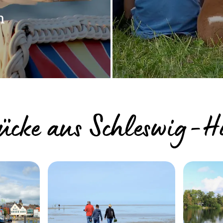
n
ücke aus Schleswig-Ho
blick: Finden Sie
Urlaub auf dem
 oder im Binnenland
Nordsee - Feri
passende Un