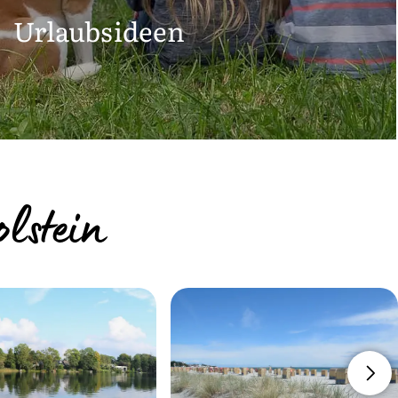
Urlaubsideen
lstein
 Landhof oder Ferienhof von Ostsee bis
enwohnung, Ferienhaus oder Zimmer als
terkunft für Ferien auf dem Land,…