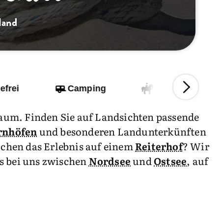
land
efrei
Camping
Reiterhof
aum. Finden Sie auf Landsichten passende
rnhöfen
und besonderen Landunterkünften
chen das Erlebnis auf einem
Reiterhof
? Wir
 es bei uns zwischen
Nordsee
und
Ostsee
, auf