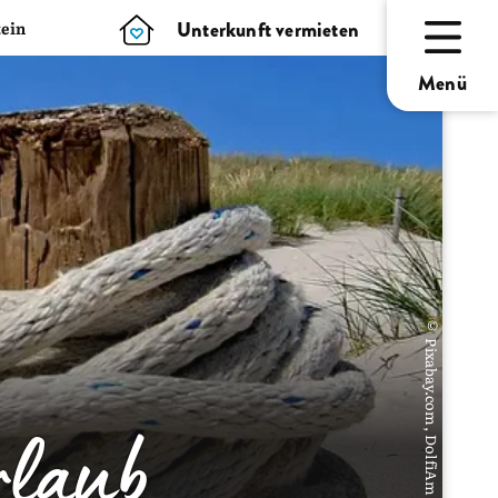
Unterkunft vermieten
ein
Menü
© Pixabay.com, DolfiAm
rlaub