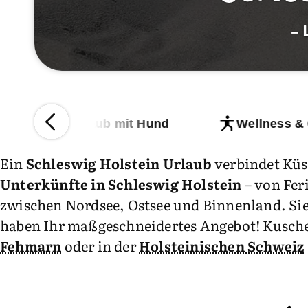
– L
n
Urlaub mit Hund
Wellness &
Ein
Schleswig Holstein Urlaub
verbindet Küs
Unterkünfte in Schleswig Holstein
– von Fer
zwischen Nordsee, Ostsee und Binnenland. Si
haben Ihr maßgeschneidertes Angebot! Kusche
Fehmarn
oder in der
Holsteinischen Schweiz