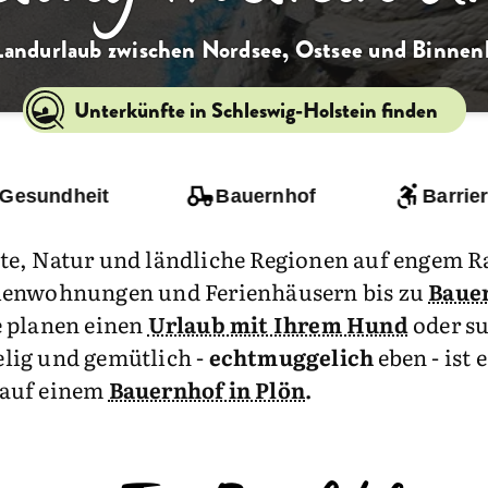
andurlaub zwischen Nordsee, Ostsee und Binnen
Unterkünfte in Schleswig-Holstein finden
 Gesundheit
Bauernhof
Barrier
te, Natur und ländliche Regionen auf engem R
ienwohnungen und Ferienhäusern bis zu
Baue
e planen einen
Urlaub mit Ihrem Hund
oder su
lig und gemütlich -
echtmuggelich
eben - ist
auf einem
Bauernhof in Plön
.