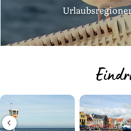
Urlaubsregione
Eindr
Regionen in Schleswig-Holstein im Über
passende Unterkünfte an Nordsee, Ostsee
für Ihren Landurlaub.