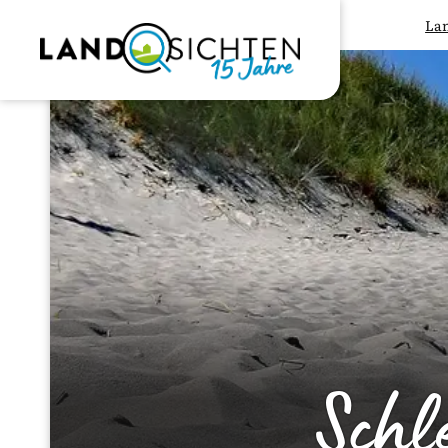
La
Schl