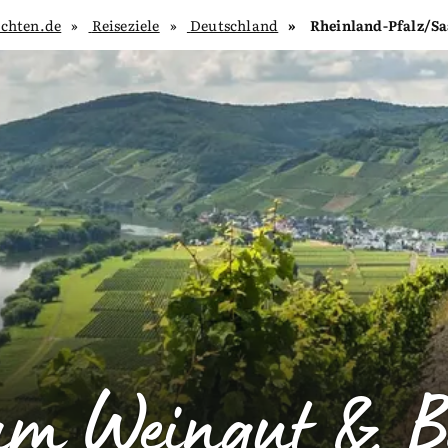
chten.de
Reiseziele
Deutschland
Rheinland-Pfalz/S
am Weingut & B