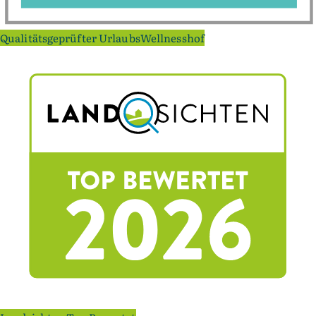
Qualitätsgeprüfter UrlaubsWellnesshof