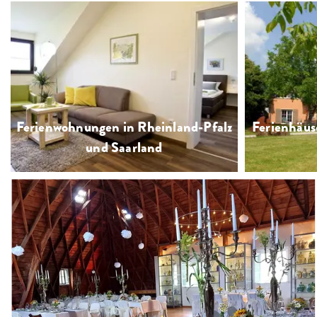
Urlaub auf dem Weingut beim Winzer e
Weinlese, Weinpro
Ferienwohnungen in Rheinland-Pfalz
Ferienhäus
und Saarland