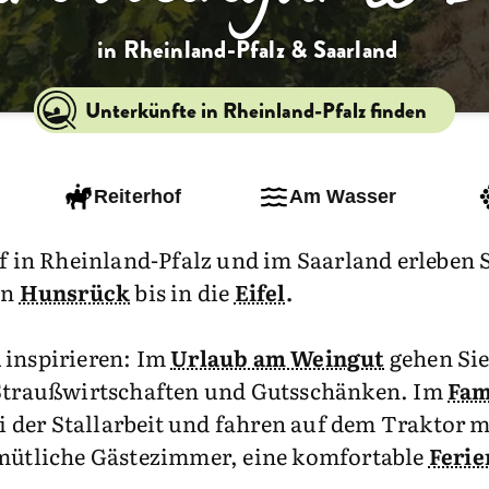
in Rheinland-Pfalz & Saarland
Unterkünfte in Rheinland-Pfalz finden
Reiterhof
Am Wasser
in Rheinland-Pfalz und im Saarland erleben S
en
Hunsrück
bis in die
Eifel
.
n
inspirieren: Im
Urlaub am Weingut
gehen Sie
n Straußwirtschaften und Gutsschänken. Im
Fam
ei der Stallarbeit und fahren auf dem Traktor 
emütliche Gästezimmer, eine komfortable
Feri