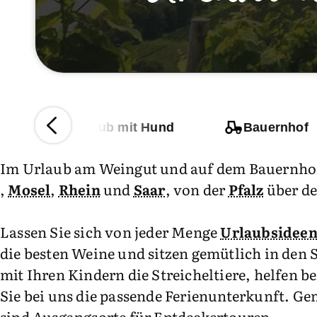
l
Urlaub mit Hund
Bauernhof
Im Urlaub am Weingut und auf dem Bauernhof 
,
Mosel
,
Rhein
und
Saar
, von der
Pfalz
über d
Lassen Sie sich von jeder Menge
Urlaubsidee
die besten Weine und sitzen gemütlich in de
mit Ihren Kindern die Streicheltiere, helfen b
Sie bei uns die passende Ferienunterkunft. G
sind Ausgangsorte für Entdeckertouren.