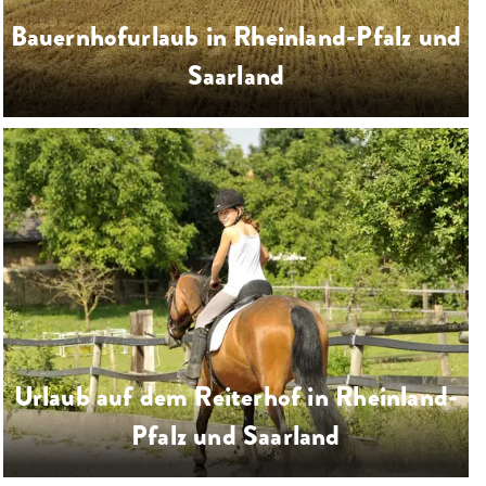
Bauernhofurlaub in Rheinland-Pfalz und
Saarland
Landwirtschaft erleben bei einem
Bauernhofurlaub mit Ihrer Familie
auf zahlreichen Bauernhöfen in
Rheinland-Pfalz & Saarland
…
Urlaub auf dem Reiterhof in Rheinland-
Pfalz und Saarland