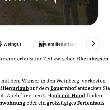
Weingut
Familienurlaub
Fer
ie eine erholsame Zeit zwischen
Rheinhessen
 mit dem Winzer in den Weinberg, verkosten
ilienurlaub
auf dem
Bauernhof
entdecken Sie
mit. Auch für einen
Urlaub mit Hund
finden
enwohnung
oder ein großzügiges
Ferienhaus