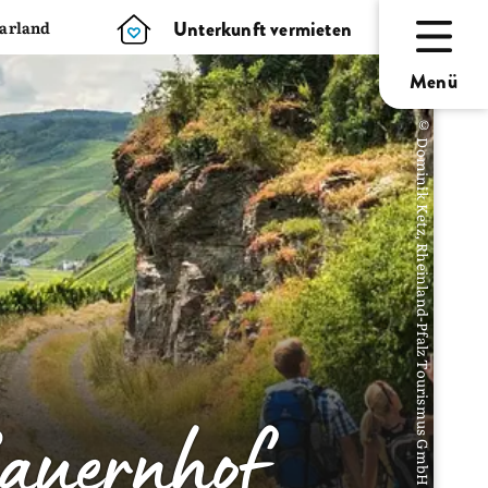
Unterkunft vermieten
aarland
Menü
© Dominik Ketz, Rheinland-Pfalz Tourismus GmbH
auernhof