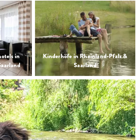
Reiterhöfe laden ein zu
erlebnisreichem Urlaub auf dem
Reiterhof und zu Reiterferien mit
Reitunterricht und Ausritten ins
otels in
Kinderhöfe in Rheinland-Pfalz &
Gelände
Saarland
Saarland
…