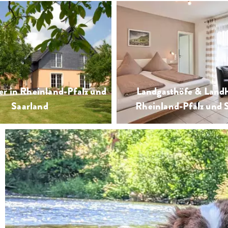
rleben und genießen mit Weinwanderung,
be und Weinverkauf
er in Rheinland-Pfalz und
Landgasthöfe & Landh
Saarland
Rheinland-Pfalz und 